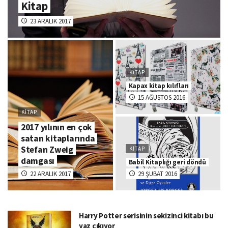
Kitap
23 ARALIK 2017
KITAP
Kapax kitap kılıfları
15 AĞUSTOS 2016
KITAP
2017 yılının en çok
satan kitaplarında
Stefan Zweig
KITAP
damgası
Babil Kitaplığı geri döndü
22 ARALIK 2017
29 ŞUBAT 2016
Harry Potter serisinin sekizinci kitabı bu
yaz çıkıyor