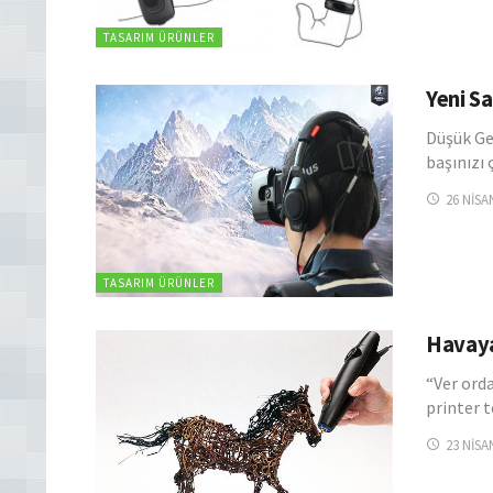
TASARIM ÜRÜNLER
Yeni S
Düşük Ge
başınızı 
26 NISA
TASARIM ÜRÜNLER
Havaya 
“Ver ord
printer 
23 NISA