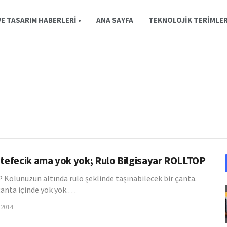
E TASARIM HABERLERI •
ANA SAYFA
TEKNOLOJIK TERIMLE
 tefecik ama yok yok; Rulo Bilgisayar ROLLTOP
Kolunuzun altında rulo şeklinde taşınabilecek bir çanta.
anta içinde yok yok.…
 2014