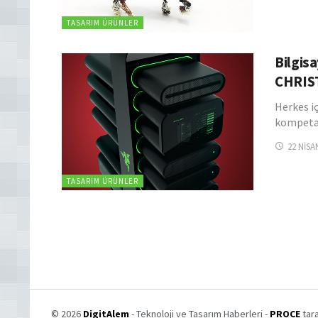
TASARIM ÜRÜNLER
Bilgis
CHRIS
Herkes i
kompetan
22 NISA
TASARIM ÜRÜNLER
© 2026
DigitAlem
- Teknoloji ve Tasarım Haberleri -
PROCE
tara