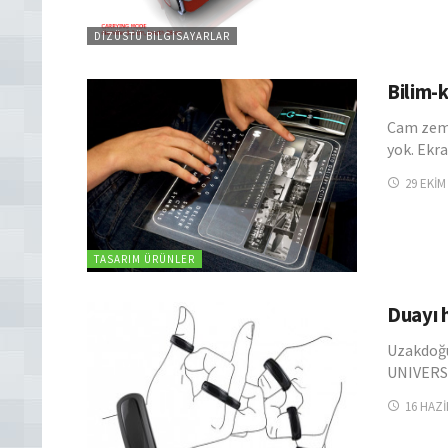
DIZÜSTÜ BILGISAYARLAR
Bilim-
Cam zemi
yok. Ekr
29 EKIM
TASARIM ÜRÜNLER
Duayı h
Uzakdoğu
UNIVERSI
16 HAZI