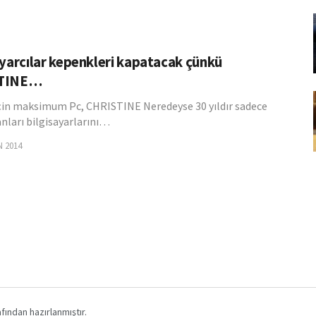
ayarcılar kepenkleri kapatacak çünkü
TINE…
çin maksimum Pc, CHRISTINE Neredeyse 30 yıldır sadece
ları bilgisayarlarını…
N 2014
fından hazırlanmıştır.