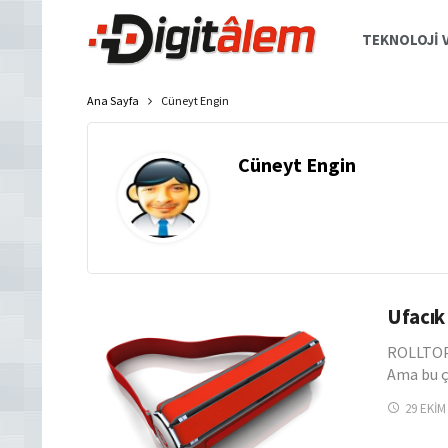
TEKNOLOJI V
Ana Sayfa
Cüneyt Engin
Cüneyt Engin
Ufacık
ROLLTOP 
Ama bu ç
29 EKIM