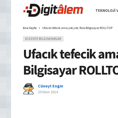
TEKNOLOJI V
Ana Sayfa
Ufacık tefecik ama yok yok; Rulo Bilgisayar ROLLTOP
DIZÜSTÜ BILGISAYARLAR
Ufacık tefecik am
Bilgisayar ROLLT
Cüneyt Engin
29 Ekim 2014