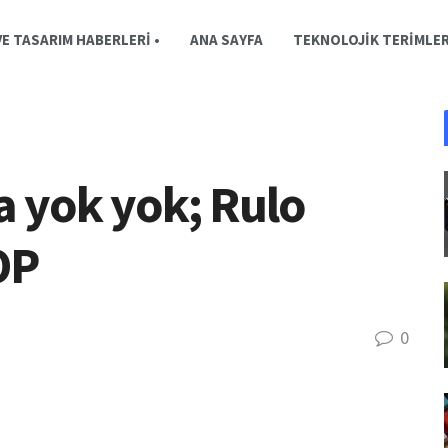
E TASARIM HABERLERI •
ANA SAYFA
TEKNOLOJIK TERIMLE
a yok yok; Rulo
OP
0