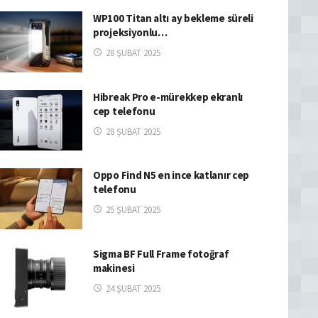
WP100 Titan altı ay bekleme süreli
projeksiyonlu…
28 ŞUBAT 2025
Hibreak Pro e-mürekkep ekranlı
cep telefonu
28 ŞUBAT 2025
Oppo Find N5 en ince katlanır cep
telefonu
25 ŞUBAT 2025
Sigma BF Full Frame fotoğraf
makinesi
24 ŞUBAT 2025