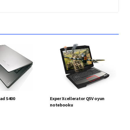
ad S400
Exper Xcellerator Q5V oyun
notebooku