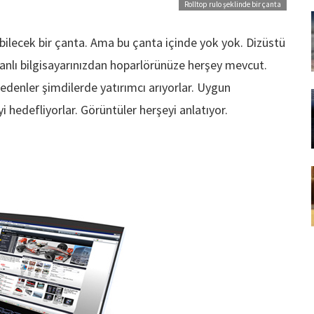
Rolltop rulo şeklinde bir çanta
ilecek bir çanta. Ama bu çanta içinde yok yok. Dizüstü
nlı bilgisayarınızdan hoparlörünüze herşey mevcut.
edenler şimdilerde yatırımcı arıyorlar. Uygun
 hedefliyorlar. Görüntüler herşeyi anlatıyor.