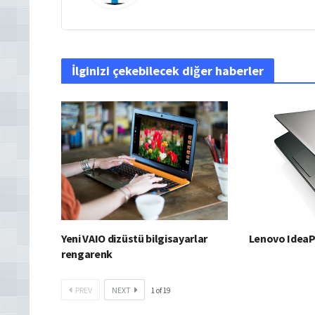
İlginizi çekebilecek diğer haberler
Yeni VAIO dizüstü bilgisayarlar
Lenovo IdeaP
rengarenk
PREV
NEXT
1
of
19