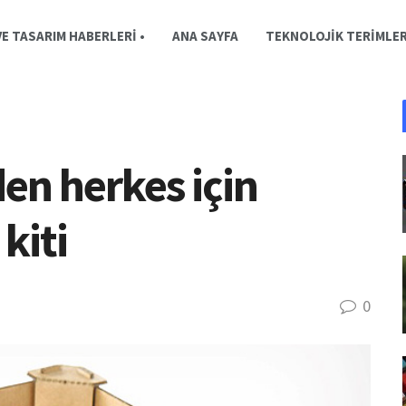
E TASARIM HABERLERI •
ANA SAYFA
TEKNOLOJIK TERIMLE
n herkes için
kiti
0