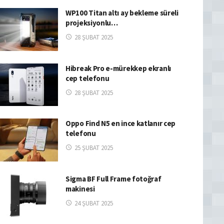
WP100 Titan altı ay bekleme süreli
projeksiyonlu…
28 ŞUBAT 2025
Hibreak Pro e-mürekkep ekranlı
cep telefonu
28 ŞUBAT 2025
Oppo Find N5 en ince katlanır cep
telefonu
25 ŞUBAT 2025
Sigma BF Full Frame fotoğraf
makinesi
24 ŞUBAT 2025