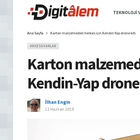
TEKNOLOJI V
Ana Sayfa
Karton malzemeden herkes için Kendin-Yap drone kiti
AKSESUVARLAR
Karton malzemede
Kendin-Yap drone 
İlhan Engin
12 Haziran 2019