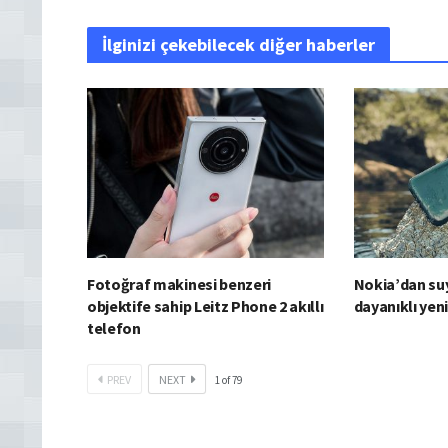
İlginizi çekebilecek diğer haberler
Fotoğraf makinesi benzeri
Nokia’dan su
objektife sahip Leitz Phone 2 akıllı
dayanıklı yen
telefon
PREV
NEXT
1
of
79