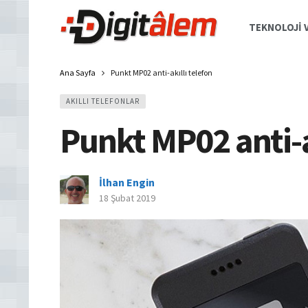
TEKNOLOJI V
Ana Sayfa
Punkt MP02 anti-akıllı telefon
AKILLI TELEFONLAR
Punkt MP02 anti-a
İlhan Engin
18 Şubat 2019