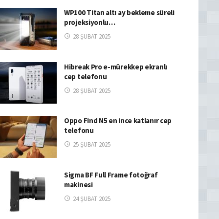
WP100 Titan altı ay bekleme süreli
projeksiyonlu…
28 ŞUBAT 2025
Hibreak Pro e-mürekkep ekranlı
cep telefonu
28 ŞUBAT 2025
Oppo Find N5 en ince katlanır cep
telefonu
25 ŞUBAT 2025
Sigma BF Full Frame fotoğraf
makinesi
24 ŞUBAT 2025