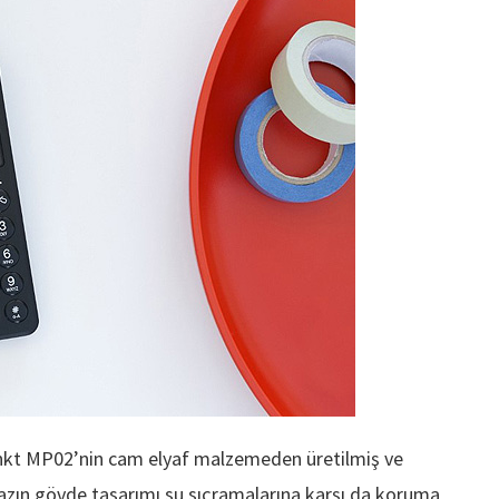
unkt MP02’nin cam elyaf malzemeden üretilmiş ve
hazın gövde tasarımı su sıçramalarına karşı da koruma