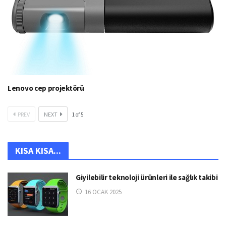
Lenovo cep projektörü
PREV
NEXT
1
of
5
KISA KISA...
Giyilebilir teknoloji ürünleri ile sağlık takibi
16 OCAK 2025