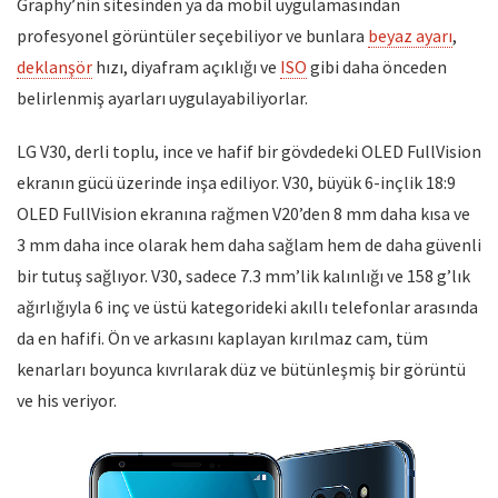
Graphy’nin sitesinden ya da mobil uygulamasından
profesyonel görüntüler seçebiliyor ve bunlara
beyaz ayarı
,
deklanşör
hızı, diyafram açıklığı ve
ISO
gibi daha önceden
belirlenmiş ayarları uygulayabiliyorlar.
LG V30, derli toplu, ince ve hafif bir gövdedeki OLED FullVision
ekranın gücü üzerinde inşa ediliyor. V30, büyük 6-inçlik 18:9
OLED FullVision ekranına rağmen V20’den 8 mm daha kısa ve
3 mm daha ince olarak hem daha sağlam hem de daha güvenli
bir tutuş sağlıyor. V30, sadece 7.3 mm’lik kalınlığı ve 158 g’lık
ağırlığıyla 6 inç ve üstü kategorideki akıllı telefonlar arasında
da en hafifi. Ön ve arkasını kaplayan kırılmaz cam, tüm
kenarları boyunca kıvrılarak düz ve bütünleşmiş bir görüntü
ve his veriyor.