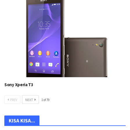
Sony Xperia T3
PREV
NEXT
1
of
79
KISA KISA...