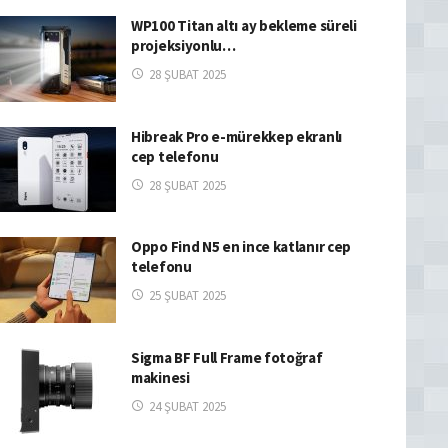
WP100 Titan altı ay bekleme süreli
projeksiyonlu…
28 ŞUBAT 2025
Hibreak Pro e-mürekkep ekranlı
cep telefonu
28 ŞUBAT 2025
Oppo Find N5 en ince katlanır cep
telefonu
25 ŞUBAT 2025
Sigma BF Full Frame fotoğraf
makinesi
24 ŞUBAT 2025