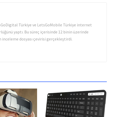
tsGoDigital Türkiye ve LetsGoMobile Türkiye internet
rlüğünü yaptı. Bu süreç içerisinde 12 binin üzerinde
 inceleme dosyası çevirisi gerçekleştirdi.