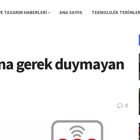
E TASARIM HABERLERI •
ANA SAYFA
TEKNOLOJIK TERIMLE
efona gerek duymayan
0