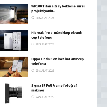
WP100 Titan altı ay bekleme süreli
projeksiyonlu…
28 ŞUBAT 2025
Hibreak Pro e-mürekkep ekranlı
cep telefonu
28 ŞUBAT 2025
Oppo Find N5 en ince katlanır cep
telefonu
25 ŞUBAT 2025
Sigma BF Full Frame fotoğraf
makinesi
24 ŞUBAT 2025