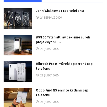
John Wick temalı cep telefonu
24 TEMMUZ 2026
WP100 Titan altı ay bekleme süreli
projeksiyonlu…
28 ŞUBAT 2025
Hibreak Pro e-mürekkep ekranlı cep
telefonu
28 ŞUBAT 2025
Oppo Find N5 en ince katlanır cep
telefonu
25 ŞUBAT 2025