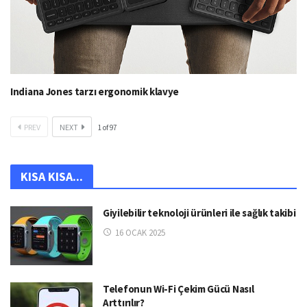
Indiana Jones tarzı ergonomik klavye
PREV
NEXT
1
of
97
KISA KISA...
Giyilebilir teknoloji ürünleri ile sağlık takibi
16 OCAK 2025
Telefonun Wi-Fi Çekim Gücü Nasıl
Arttırılır?