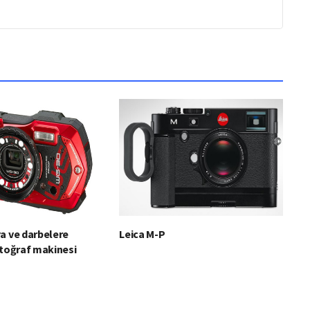
a ve darbelere
Leica M-P
otoğraf makinesi