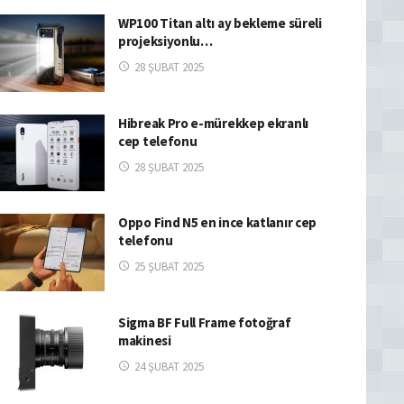
WP100 Titan altı ay bekleme süreli
projeksiyonlu…
28 ŞUBAT 2025
Hibreak Pro e-mürekkep ekranlı
cep telefonu
28 ŞUBAT 2025
Oppo Find N5 en ince katlanır cep
telefonu
25 ŞUBAT 2025
Sigma BF Full Frame fotoğraf
makinesi
24 ŞUBAT 2025