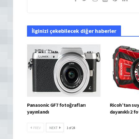
İlginizi çekebilecek diğer haberler
Panasonic GF7 fotoğrafları
Ricoh’tan suy
yayınlandı
dayanıklı 2 f
PREV
NEXT
1
of
24