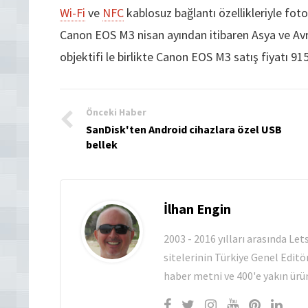
Wi-Fi
ve
NFC
kablosuz bağlantı özellikleriyle fot
Canon EOS M3 nisan ayından itibaren Asya ve Avr
objektifi le birlikte Canon EOS M3 satış fiyatı 91
Önceki Haber
SanDisk'ten Android cihazlara özel USB
bellek
İlhan Engin
2003 - 2016 yılları arasında Le
sitelerinin Türkiye Genel Editö
haber metni ve 400'e yakın ürün