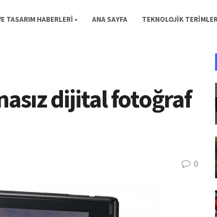
E TASARIM HABERLERI •
ANA SAYFA
TEKNOLOJIK TERIMLE
sız dijital fotoğraf
0