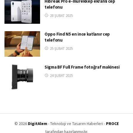
Hibreak Pro e-mürekkep ekranlı cep
telefonu
28 ŞUBAT 2025
Oppo Find N5 en ince katlanır cep
telefonu
25 ŞUBAT 2025
Sigma BF Full Frame fotoğraf makinesi
24 ŞUBAT 2025
© 2026
DigitAlem
- Teknoloji ve Tasarım Haberleri -
PROCE
tarafından hazırlanmıştır.