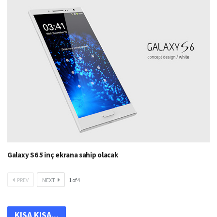
Galaxy S6 5 inç ekrana sahip olacak
PREV
NEXT
1
of
4
KISA KISA...