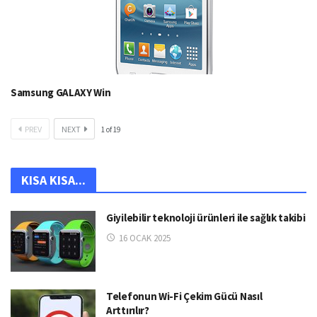
Samsung GALAXY Win
PREV
NEXT
1
of
19
KISA KISA...
Giyilebilir teknoloji ürünleri ile sağlık takibi
16 OCAK 2025
Telefonun Wi-Fi Çekim Gücü Nasıl
Arttırılır?