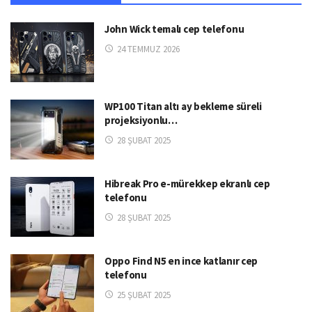
John Wick temalı cep telefonu
24 TEMMUZ 2026
WP100 Titan altı ay bekleme süreli
projeksiyonlu…
28 ŞUBAT 2025
Hibreak Pro e-mürekkep ekranlı cep
telefonu
28 ŞUBAT 2025
Oppo Find N5 en ince katlanır cep
telefonu
25 ŞUBAT 2025