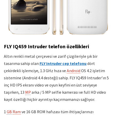
FLY IQ459 Intruder telefon özellikleri
Altın renkli metal çerçevesi ve zarif çizgileriyle şık bir
tasarıma sahip olan
FLY Intruder cep telefonu
dört
çekirdekli işlemciye, 1.3 GHz hıza ve
Android
OS 4.2 işletim
sistemine (Android 4.4 desteği) sahip. FLY IQ459 Intruder’ın 5
inç HD IPS ekranı video ve oyun keyfini en üst seviyeye
taşırken, 13
MP
arka / 5 MP selfie kamerası ve full HD video
kayıt özelliği hiçbir ayrıntıyı kaçırmamanızı sağlıyor.
1
GB
Ram
ve 16 GB ROM hafızası tüm ihtiyaçlarınızı