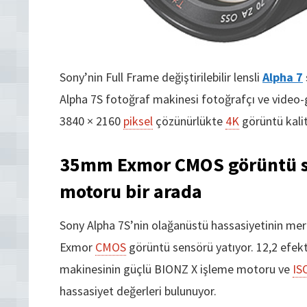
Sony’nin Full Frame değiştirilebilir lensli
Alpha 7
Alpha 7S fotoğraf makinesi fotoğrafçı ve video-
3840 × 2160
piksel
çözünürlükte
4K
görüntü kalit
35mm Exmor CMOS görüntü se
motoru bir arada
Sony Alpha 7S’nin olağanüstü hassasiyetinin merk
Exmor
CMOS
görüntü sensörü yatıyor. 12,2 efek
makinesinin güçlü BIONZ X işleme motoru ve
IS
hassasiyet değerleri bulunuyor.