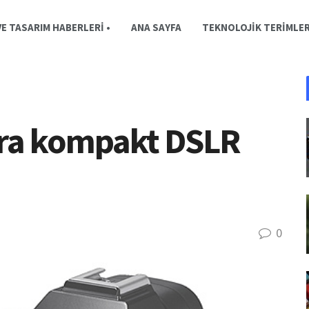
E TASARIM HABERLERI •
ANA SAYFA
TEKNOLOJIK TERIMLE
tra kompakt DSLR
i
0