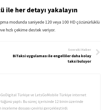
 ile her detayı yakalayın
kırpma modunda saniyede 120 veya 100 HD çözünürlüklü
eve hızlı çekime destek veriyor.
Sonraki Haber
BiTaksi uygulaması ile engelliler daha kolay
taksi buluyor
tsGoDigital Türkiye ve LetsGoMobile Türkiye internet
rlüğünü yaptı. Bu süreç içerisinde 12 binin üzerinde
 inceleme dosyası çevirisi gerçekleştirdi.