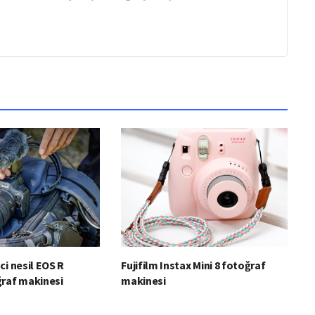
ci nesil EOS R
Fujifilm Instax Mini 8 fotoğraf
ğraf makinesi
makinesi