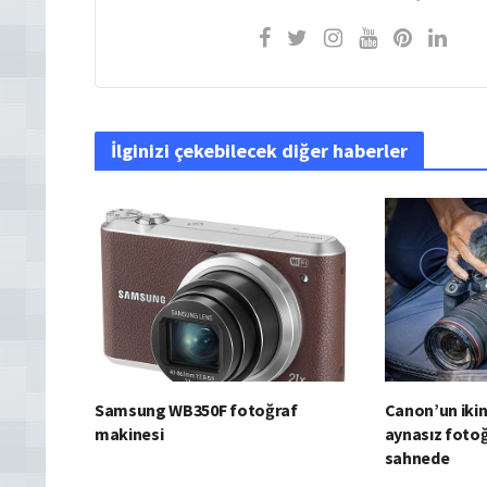
İlginizi çekebilecek diğer haberler
Samsung WB350F fotoğraf
Canon’un ikin
makinesi
aynasız foto
sahnede