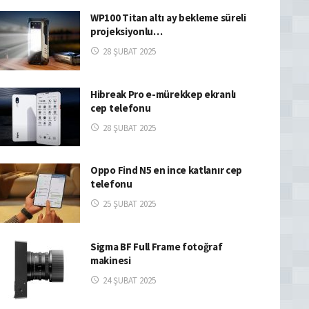
WP100 Titan altı ay bekleme süreli
projeksiyonlu…
28 ŞUBAT 2025
Hibreak Pro e-mürekkep ekranlı
cep telefonu
28 ŞUBAT 2025
Oppo Find N5 en ince katlanır cep
telefonu
25 ŞUBAT 2025
Sigma BF Full Frame fotoğraf
makinesi
24 ŞUBAT 2025