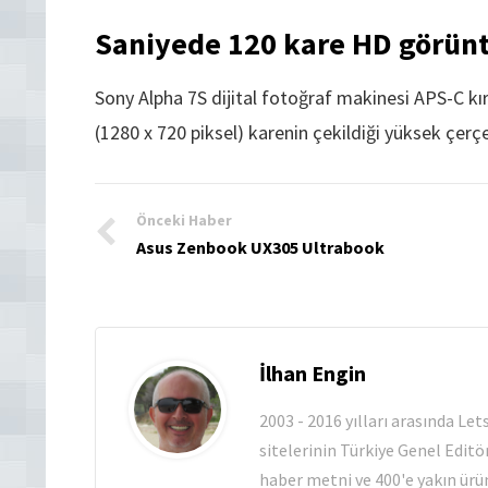
Saniyede 120 kare HD görüntü
Sony Alpha 7S dijital fotoğraf makinesi APS-C 
(1280 x 720 piksel) karenin çekildiği yüksek çerç
Önceki Haber
Asus Zenbook UX305 Ultrabook
İlhan Engin
2003 - 2016 yılları arasında Le
sitelerinin Türkiye Genel Editö
haber metni ve 400'e yakın ürün