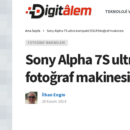
TEKNOLOJI V
Ana Sayfa
Sony Alpha 7S ultra kompakt DSLR fotoğraf makinesi
FOTOĞRAF MAKINELERI
Sony Alpha 7S ul
fotoğraf makines
İlhan Engin
28 Kasım 2014