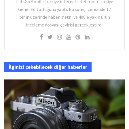
LetsGoMobile Türkiye internet sitelerinin Türkiye
Genel Editörlüğünü yaptı. Bu süreç içerisinde 12
binin üzerinde haber metni ve 400'e yakın ürün
inceleme dosyası çevirisi gerçekleştirdi.
İlginizi çekebilecek diğer haberler