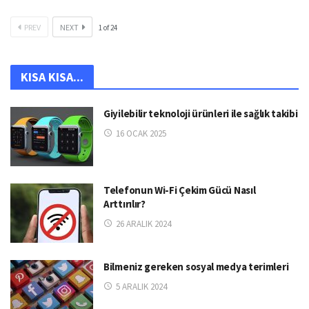
PREV
NEXT
1
of
24
KISA KISA...
Giyilebilir teknoloji ürünleri ile sağlık takibi
16 OCAK 2025
Telefonun Wi-Fi Çekim Gücü Nasıl
Arttırılır?
26 ARALIK 2024
Bilmeniz gereken sosyal medya terimleri
5 ARALIK 2024