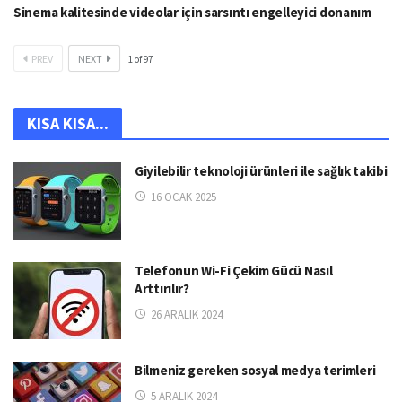
Sinema kalitesinde videolar için sarsıntı engelleyici donanım
PREV
NEXT
1
of
97
KISA KISA...
Giyilebilir teknoloji ürünleri ile sağlık takibi
16 OCAK 2025
Telefonun Wi-Fi Çekim Gücü Nasıl
Arttırılır?
26 ARALIK 2024
Bilmeniz gereken sosyal medya terimleri
5 ARALIK 2024