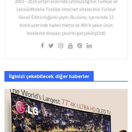
2003 - 2016 yılları arasında LetsGoDigital Türkiye ve
LetsGoMobile Türkiye internet sitelerinin Türkiye
Genel Editörlüğünü yaptı. Bu süreç içerisinde 12
binin üzerinde haber metni ve 400'e yakın ürün
inceleme dosyası çevirisi gerçekleştirdi.
İlginizi çekebilecek diğer haberler