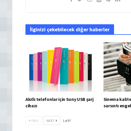
İlginizi çekebilecek diğer haberler
Akıllı telefonlar için Sony USB şarj
Sinema kalite
cihazı
sarsıntı enge
PREV
NEXT
1
of
97