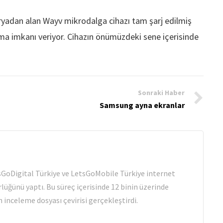
 bataryadan alan Wayv mikrodalga cihazı tam şarj edilmiş
sıtma imkanı veriyor. Cihazın önümüzdeki sene içerisinde
Sonraki Haber
Samsung ayna ekranlar
tsGoDigital Türkiye ve LetsGoMobile Türkiye internet
rlüğünü yaptı. Bu süreç içerisinde 12 binin üzerinde
 inceleme dosyası çevirisi gerçekleştirdi.