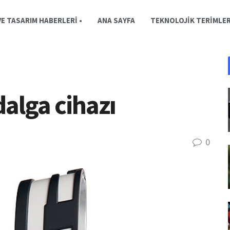
E TASARIM HABERLERI •
ANA SAYFA
TEKNOLOJIK TERIMLE
dalga cihazı
0