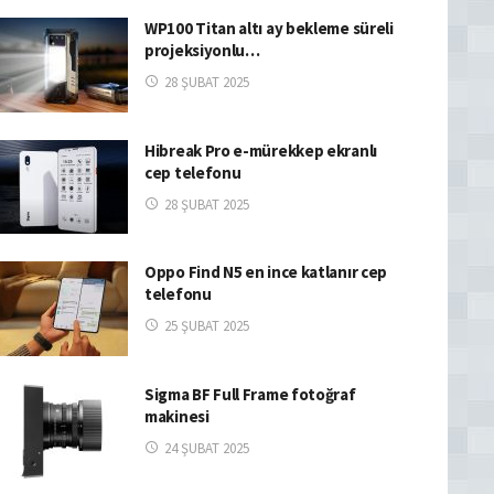
WP100 Titan altı ay bekleme süreli
projeksiyonlu…
28 ŞUBAT 2025
Hibreak Pro e-mürekkep ekranlı
cep telefonu
28 ŞUBAT 2025
Oppo Find N5 en ince katlanır cep
telefonu
25 ŞUBAT 2025
Sigma BF Full Frame fotoğraf
makinesi
24 ŞUBAT 2025