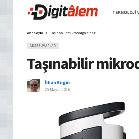
TEKNOLOJI V
Ana Sayfa
Taşınabilir mikrodalga cihazı
AKSESUVARLAR
Taşınabilir mikro
İlhan Engin
25 Mayıs 2016