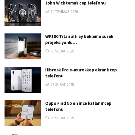
John Wick temalı cep telefonu
24 TEMMUZ 2026
WP100 Titan altı ay bekleme süreli
projeksiyonlu…
28 ŞUBAT 2025
Hibreak Pro e-mürekkep ekranlı cep
telefonu
28 ŞUBAT 2025
Oppo Find N5 en ince katlanır cep
telefonu
25 ŞUBAT 2025