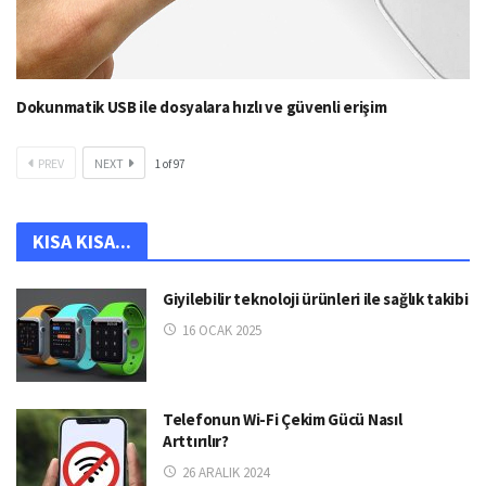
Dokunmatik USB ile dosyalara hızlı ve güvenli erişim
PREV
NEXT
1
of
97
KISA KISA...
Giyilebilir teknoloji ürünleri ile sağlık takibi
16 OCAK 2025
Telefonun Wi-Fi Çekim Gücü Nasıl
Arttırılır?
26 ARALIK 2024