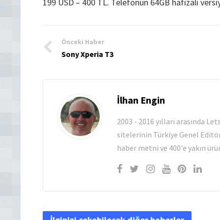
199 USD – 400 TL. Telefonun 64GB hafızalı versiy
Önceki Haber
Sony Xperia T3
İlhan Engin
2003 - 2016 yılları arasında Le
sitelerinin Türkiye Genel Editö
haber metni ve 400'e yakın ürün
İlginizi çekebilecek diğer haberler