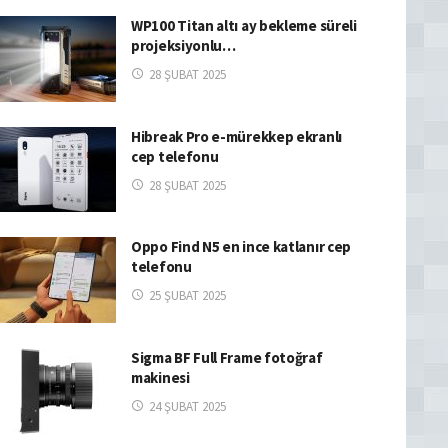
WP100 Titan altı ay bekleme süreli
projeksiyonlu…
28 ŞUBAT 2025
Hibreak Pro e-mürekkep ekranlı
cep telefonu
28 ŞUBAT 2025
Oppo Find N5 en ince katlanır cep
telefonu
25 ŞUBAT 2025
Sigma BF Full Frame fotoğraf
makinesi
24 ŞUBAT 2025