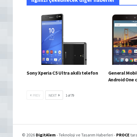
Sony Xperia C5 Ultra akıllı telefon
General Mobil
Android One 
PREV
NEXT
1
of
79
© 2026
DigitAlem
- Teknoloji ve Tasarım Haberleri -
PROCE
tara