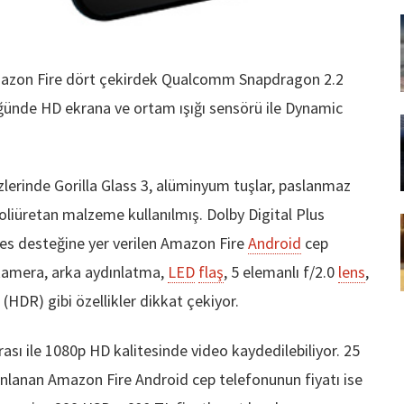
azon Fire dört çekirdek Qualcomm Snapdragon 2.2
üğünde HD ekrana ve ortam ışığı sensörü ile Dynamic
zlerinde Gorilla Glass 3, alüminyum tuşlar, paslanmaz
oliüretan malzeme kullanılmış. Dolby Digital Plus
 ses desteğine yer verilen Amazon Fire
Android
cep
 kamera, arka aydınlatma,
LED
flaş
, 5 elemanlı f/2.0
lens
,
(HDR) gibi özellikler dikkat çekiyor.
ası ile 1080p HD kalitesinde video kaydedilebiliyor. 25
nlanan Amazon Fire Android cep telefonunun fiyatı ise