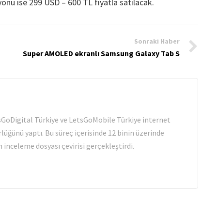
onu ise 299 USD – 600 TL fiyatla satılacak.
Sonraki Haber
Super AMOLED ekranlı Samsung Galaxy Tab S
tsGoDigital Türkiye ve LetsGoMobile Türkiye internet
rlüğünü yaptı. Bu süreç içerisinde 12 binin üzerinde
 inceleme dosyası çevirisi gerçekleştirdi.