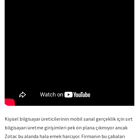
Kişisel bilgisayar üreticilerinin mobil sanal gerçeklik için sırt
bilgisayarı üretme girişimleri pek ön plana çıkmıyor ancak
Zotac bu alanda hala emek harcıyor. Firmanın bu çabaları