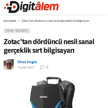
Ana Sayfa
Zotac’tan dördüncü nesil sanal gerçeklik sırt bilgisayarı
OYUN - EĞLENCE
Zotac’tan dördüncü nesil sanal
gerçeklik sırt bilgisayarı
İlhan Engin
0
7 Eylül 2023