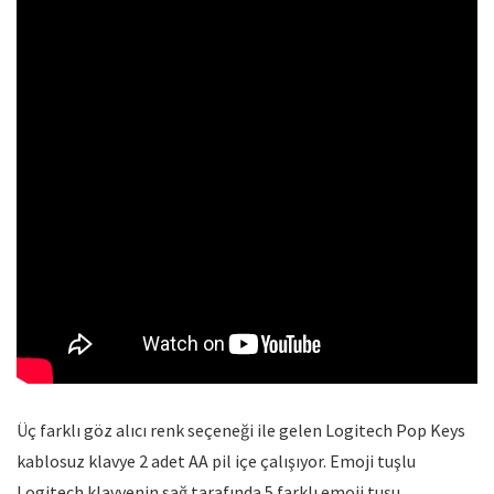
Üç farklı göz alıcı renk seçeneği ile gelen Logitech Pop Keys
kablosuz klavye 2 adet AA pil içe çalışıyor. Emoji tuşlu
Logitech klavyenin sağ tarafında 5 farklı emoji tuşu