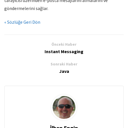
tarayıcısı üzerinden e-posta mesajlarını almalarını ve
göndermelerini sağlar.
« Sözlüğe Geri Dön
Önceki Haber
Instant Messaging
Sonraki Haber
Java
İlhan Engin