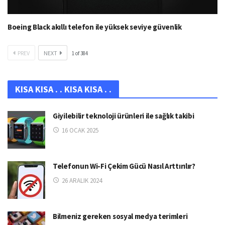
Boeing Black akıllı telefon ile yüksek seviye güvenlik
PREV
NEXT
1
of
384
KISA KISA . . KISA KISA . .
Giyilebilir teknoloji ürünleri ile sağlık takibi
16 OCAK 2025
Telefonun Wi-Fi Çekim Gücü Nasıl Arttırılır?
26 ARALIK 2024
Bilmeniz gereken sosyal medya terimleri