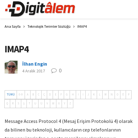
Ana Sayfa
Teknolojik Terimler Sözlüğü
IMAP4
IMAP4
İlhan Engin
0
4 Aralık 2017
TÜMÜ
0-9
A
B
C
Ç
D
E
F
G
H
İ
I
J
K
L
M
N
O
Ö
P
Q
R
S
Ş
T
U
Ü
V
W
X
Y
Z
Message Access Protocol 4 (Mesaj Erişim Protokolü 4) olarak
da bilinen bu teknoloji, kullanıcıların cep telefonlarının