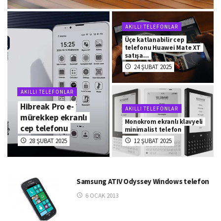
AKILLI TELEFONLAR
Üçe katlanabilir cep
telefonu Huawei Mate XT
satışa…
24 ŞUBAT 2025
AKILLI TELEFONLAR
Hibreak Pro e-
AKILLI TELEFONLAR
mürekkep ekranlı
Monokrom ekranlı klavyeli
cep telefonu
minimalist telefon
28 ŞUBAT 2025
12 ŞUBAT 2025
Samsung ATIV Odyssey Windows telefon
6 OCAK 2013