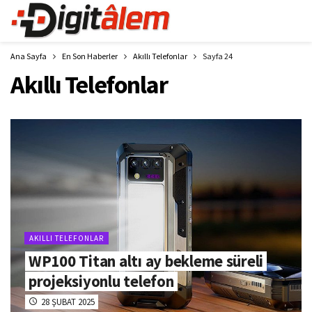
Ana Sayfa
En Son Haberler
Akıllı Telefonlar
Sayfa 24
Akıllı Telefonlar
AKILLI TELEFONLAR
WP100 Titan altı ay bekleme süreli
projeksiyonlu telefon
28 ŞUBAT 2025