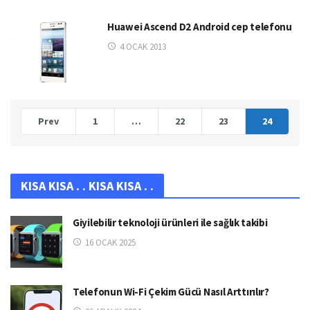
Huawei Ascend D2 Android cep telefonu
4 OCAK 2013
Prev
1
…
22
23
24
KISA KISA . . KISA KISA . .
Giyilebilir teknoloji ürünleri ile sağlık takibi
16 OCAK 2025
Telefonun Wi-Fi Çekim Gücü Nasıl Arttırılır?