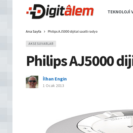
TEKNOLOJI V
Ana Sayfa
Philips AJ5000 dijital saatli radyo
AKSESUVARLAR
Philips AJ5000 dij
İlhan Engin
1 Ocak 2013