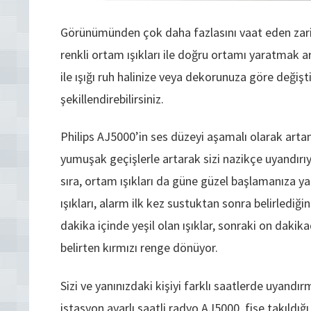
Görünümünden çok daha fazlasını vaat eden zarif 
renkli ortam ışıkları ile doğru ortamı yaratmak a
ile ışığı ruh halinize veya dekorunuza göre değişti
şekillendirebilirsiniz.
Philips AJ5000’in ses düzeyi aşamalı olarak arta
yumuşak geçişlerle artarak sizi nazikçe uyandırıy
sıra, ortam ışıkları da güne güzel başlamanıza y
ışıkları, alarm ilk kez sustuktan sonra belirlediği
dakika içinde yeşil olan ışıklar, sonraki on dak
belirten kırmızı renge dönüyor.
Sizi ve yanınızdaki kişiyi farklı saatlerde uyandırm
istasyon ayarlı saatli radyo AJ5000, fişe takıldı