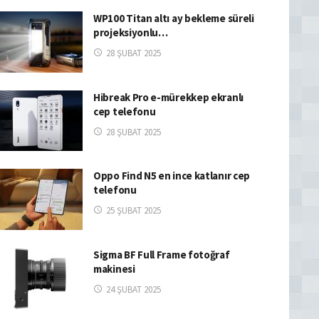
WP100 Titan altı ay bekleme süreli
projeksiyonlu…
28 ŞUBAT 2025
Hibreak Pro e-mürekkep ekranlı
cep telefonu
28 ŞUBAT 2025
Oppo Find N5 en ince katlanır cep
telefonu
25 ŞUBAT 2025
Sigma BF Full Frame fotoğraf
makinesi
24 ŞUBAT 2025