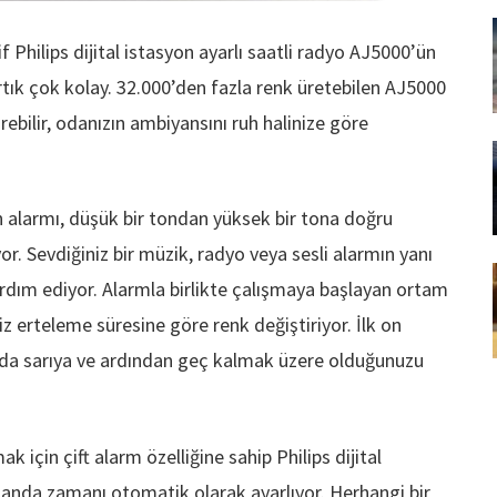
Philips dijital istasyon ayarlı saatli radyo AJ5000’ün
rtık çok kolay. 32.000’den fazla renk üretebilen AJ5000
rebilir, odanızın ambiyansını ruh halinize göre
n alarmı, düşük bir tondan yüksek bir tona doğru
or. Sevdiğiniz bir müzik, radyo veya sesli alarmın yanı
ardım ediyor. Alarmla birlikte çalışmaya başlayan ortam
niz erteleme süresine göre renk değiştiriyor. İlk on
ikada sarıya ve ardından geç kalmak üzere olduğunuzu
ak için çift alarm özelliğine sahip Philips dijital
ğı anda zamanı otomatik olarak ayarlıyor. Herhangi bir