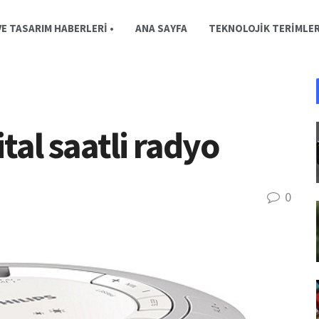
E TASARIM HABERLERI •
ANA SAYFA
TEKNOLOJIK TERIMLE
ital saatli radyo
0