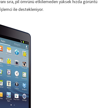
 yanı sıra, pil ömrünü etkilemeden yüksek hızda görüntü
şlemci ile destekleniyor.