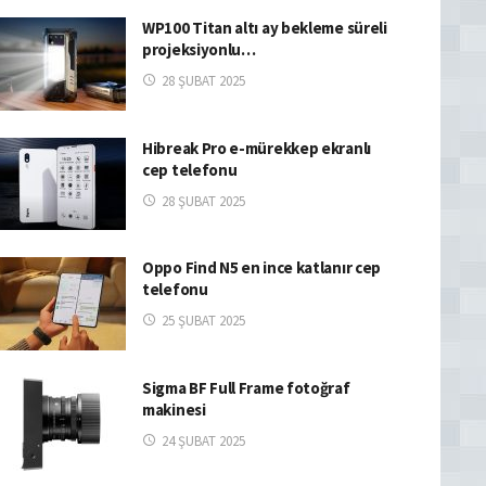
WP100 Titan altı ay bekleme süreli
projeksiyonlu…
28 ŞUBAT 2025
Hibreak Pro e-mürekkep ekranlı
cep telefonu
28 ŞUBAT 2025
Oppo Find N5 en ince katlanır cep
telefonu
25 ŞUBAT 2025
Sigma BF Full Frame fotoğraf
makinesi
24 ŞUBAT 2025