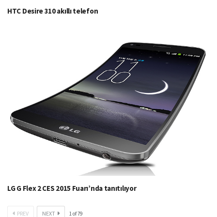
HTC Desire 310 akıllı telefon
LG G Flex 2 CES 2015 Fuarı’nda tanıtılıyor
PREV
NEXT
1
of
79