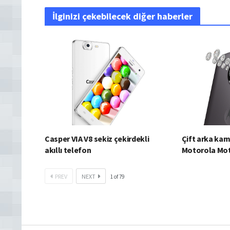
İlginizi çekebilecek diğer haberler
Casper VIA V8 sekiz çekirdekli
Çift arka kame
akıllı telefon
Motorola Mot
PREV
NEXT
1
of
79