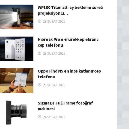
WP100 Titan altı ay bekleme süreli
projeksiyonlu…
28 ŞUBAT 2025
Hibreak Pro e-mürekkep ekranlı
cep telefonu
28 ŞUBAT 2025
Oppo Find N5 en ince katlanır cep
telefonu
25 ŞUBAT 2025
Sigma BF Full Frame fotoğraf
makinesi
24 ŞUBAT 2025