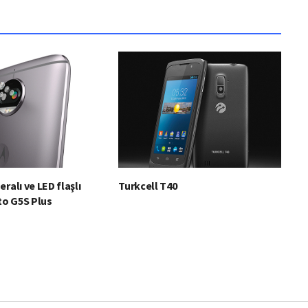
ralı ve LED flaşlı
Turkcell T40
o G5S Plus