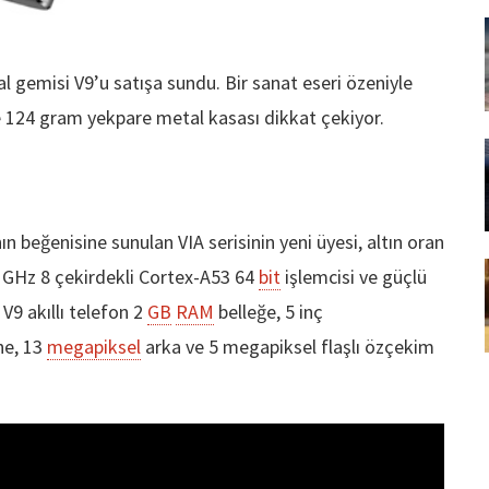
al gemisi V9’u satışa sundu. Bir sanat eseri özeniyle
ve 124 gram yekpare metal kasası dikkat çekiyor.
nın beğenisine sunulan VIA serisinin yeni üyesi, altın oran
.5 GHz 8 çekirdekli Cortex-A53 64
bit
işlemcisi ve güçlü
9 akıllı telefon 2
GB
RAM
belleğe, 5 inç
ne, 13
megapiksel
arka ve 5 megapiksel flaşlı özçekim