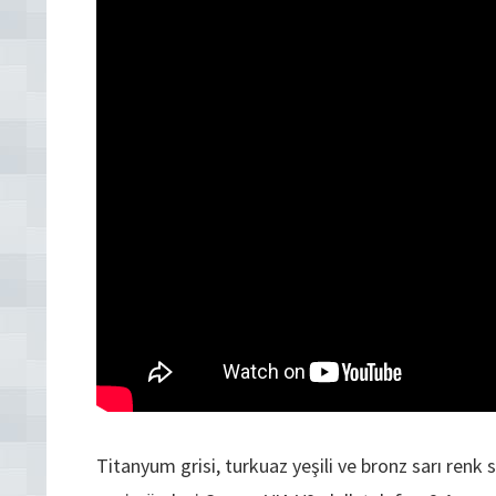
Titanyum grisi, turkuaz yeşili ve bronz sarı renk 