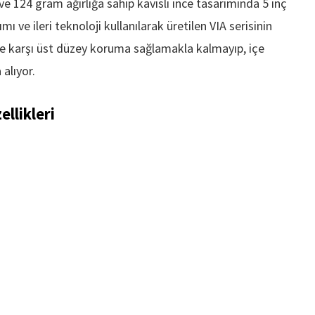
ve 124 gram ağırlığa sahip kavisli ince tasarımında 5 inç
ı ve ileri teknoloji kullanılarak üretilen VIA serisinin
ere karşı üst düzey koruma sağlamakla kalmayıp, içe
alıyor.
llikleri