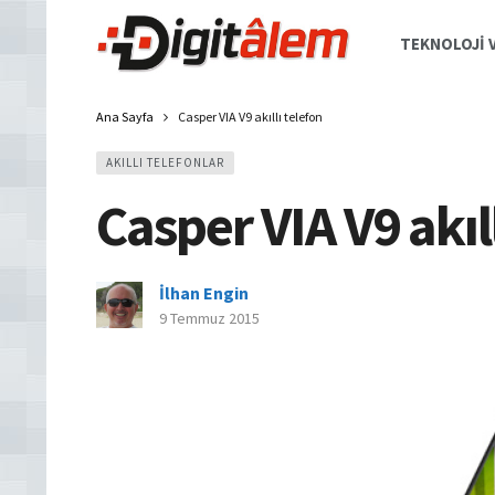
TEKNOLOJI V
Ana Sayfa
Casper VIA V9 akıllı telefon
AKILLI TELEFONLAR
Casper VIA V9 akıl
İlhan Engin
9 Temmuz 2015