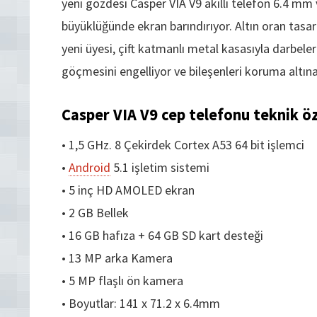
yeni gözdesi Casper VIA V9 akıllı telefon 6.4 mm 
büyüklüğünde ekran barındırıyor. Altın oran tasarım
yeni üyesi, çift katmanlı metal kasasıyla darbel
göçmesini engelliyor ve bileşenleri koruma altına 
Casper VIA V9 cep telefonu teknik öze
• 1,5 GHz. 8 Çekirdek Cortex A53 64 bit işlemci
•
Android
5.1 işletim sistemi
• 5 inç HD AMOLED ekran
• 2 GB Bellek
• 16 GB hafıza + 64 GB SD kart desteği
• 13 MP arka Kamera
• 5 MP flaşlı ön kamera
• Boyutlar: 141 x 71.2 x 6.4mm