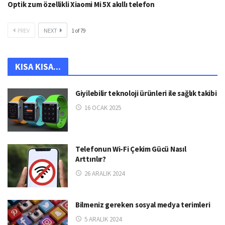
Optik zum özellikli Xiaomi Mi 5X akıllı telefon
PREV
NEXT
1
of
79
KISA KISA...
Giyilebilir teknoloji ürünleri ile sağlık takibi
16 OCAK 2025
Telefonun Wi-Fi Çekim Gücü Nasıl
Arttırılır?
26 ARALIK 2024
Bilmeniz gereken sosyal medya terimleri
5 ARALIK 2024