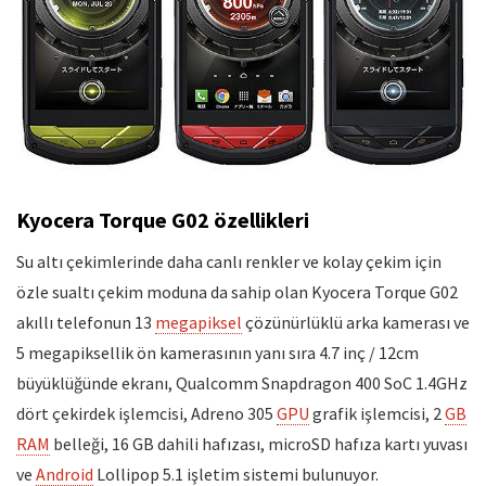
Kyocera Torque G02 özellikleri
Su altı çekimlerinde daha canlı renkler ve kolay çekim için
özle sualtı çekim moduna da sahip olan Kyocera Torque G02
akıllı telefonun 13
megapiksel
çözünürlüklü arka kamerası ve
5 megapiksellik ön kamerasının yanı sıra 4.7 inç / 12cm
büyüklüğünde ekranı, Qualcomm Snapdragon 400 SoC 1.4GHz
dört çekirdek işlemcisi, Adreno 305
GPU
grafik işlemcisi, 2
GB
RAM
belleği, 16 GB dahili hafızası, microSD hafıza kartı yuvası
ve
Android
Lollipop 5.1 işletim sistemi bulunuyor.