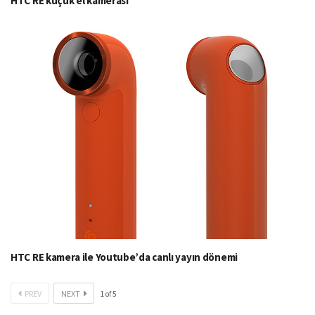
HTC RE küçük el kamerası
HTC RE kamera ile Youtube’da canlı yayın dönemi
PREV
NEXT
1
of
5