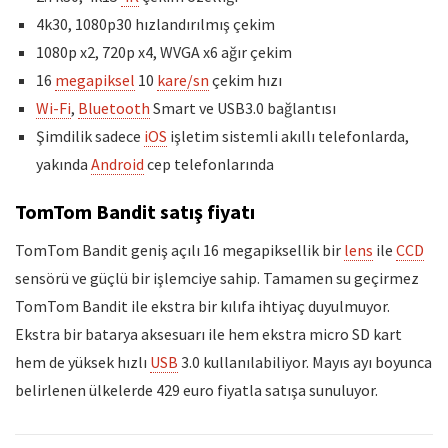
4k30, 1080p30 hızlandırılmış çekim
1080p x2, 720p x4, WVGA x6 ağır çekim
16
megapiksel
10
kare/sn
çekim hızı
Wi-Fi
,
Bluetooth
Smart ve USB3.0 bağlantısı
Şimdilik sadece
iOS
işletim sistemli akıllı telefonlarda,
yakında
Android
cep telefonlarında
TomTom Bandit satış fiyatı
TomTom Bandit geniş açılı 16 megapiksellik bir
lens
ile
CCD
sensörü ve güçlü bir işlemciye sahip. Tamamen su geçirmez
TomTom Bandit ile ekstra bir kılıfa ihtiyaç duyulmuyor.
Ekstra bir batarya aksesuarı ile hem ekstra micro SD kart
hem de yüksek hızlı
USB
3.0 kullanılabiliyor. Mayıs ayı boyunca
belirlenen ülkelerde 429 euro fiyatla satışa sunuluyor.