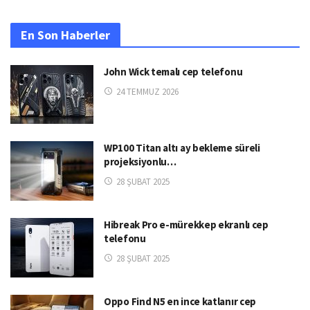
En Son Haberler
John Wick temalı cep telefonu
24 TEMMUZ 2026
WP100 Titan altı ay bekleme süreli
projeksiyonlu…
28 ŞUBAT 2025
Hibreak Pro e-mürekkep ekranlı cep
telefonu
28 ŞUBAT 2025
Oppo Find N5 en ince katlanır cep