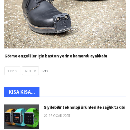
Görme engelliler için baston yerine kameralı ayakkabı
PREV
NEXT
1
of
2
KISA KISA...
Giyilebilir teknoloji ürünleri ile sağlık takibi
16 OCAK 2025