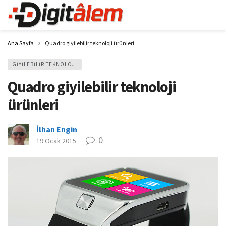
Ana Sayfa
Quadro giyilebilir teknoloji ürünleri
GIYILEBILIR TEKNOLOJI
Quadro giyilebilir teknoloji
ürünleri
İlhan Engin
0
19 Ocak 2015