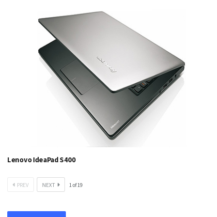
Lenovo IdeaPad S400
PREV
NEXT
1
of
19