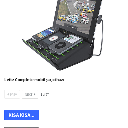
Leitz Complete mobil şarj cihazı
PREV
NEXT
1
of
97
KISA KISA...