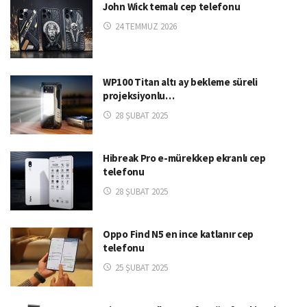
John Wick temalı cep telefonu
24 TEMMUZ 2026
WP100 Titan altı ay bekleme süreli
projeksiyonlu…
28 ŞUBAT 2025
Hibreak Pro e-mürekkep ekranlı cep
telefonu
28 ŞUBAT 2025
Oppo Find N5 en ince katlanır cep
telefonu
25 ŞUBAT 2025