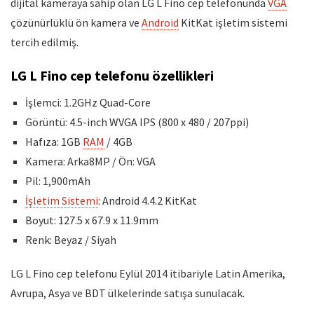
dijital kameraya sahip olan LG L Fino cep telefonunda
VGA
çözünürlüklü ön kamera ve
Android
KitKat işletim sistemi
tercih edilmiş.
LG L Fino cep telefonu özellikleri
İşlemci: 1.2GHz Quad-Core
Görüntü: 4.5-inch WVGA IPS (800 x 480 / 207ppi)
Hafıza: 1GB
RAM
/ 4GB
Kamera: Arka8MP / Ön: VGA
Pil: 1,900mAh
İşletim Sistemi
: Android 4.4.2 KitKat
Boyut: 127.5 x 67.9 x 11.9mm
Renk: Beyaz / Siyah
LG L Fino cep telefonu Eylül 2014 itibariyle Latin Amerika,
Avrupa, Asya ve BDT ülkelerinde satışa sunulacak.