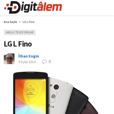
Ana Sayfa
LG L Fino
AKILLI TELEFONLAR
LG L Fino
İlhan Engin
0
9 Eylül 2014