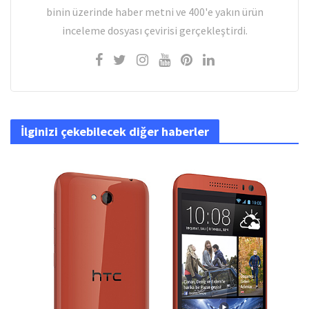
binin üzerinde haber metni ve 400'e yakın ürün
inceleme dosyası çevirisi gerçekleştirdi.
İlginizi çekebilecek diğer haberler