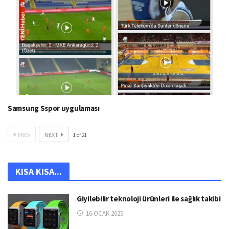
Samsung Sspor uygulaması
PREV
NEXT
1
of
21
KISA KISA...
Giyilebilir teknoloji ürünleri ile sağlık takibi
16 OCAK 2025