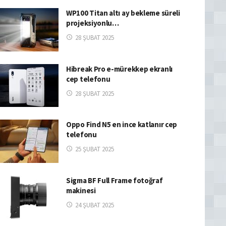
WP100 Titan altı ay bekleme süreli
projeksiyonlu…
28 ŞUBAT 2025
Hibreak Pro e-mürekkep ekranlı
cep telefonu
28 ŞUBAT 2025
Oppo Find N5 en ince katlanır cep
telefonu
25 ŞUBAT 2025
Sigma BF Full Frame fotoğraf
makinesi
24 ŞUBAT 2025