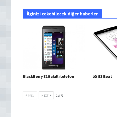
İlginizi çekebilecek diğer haberler
BlackBerry Z10 akıllı telefon
LG G3 Beat
PREV
NEXT
1
of
79