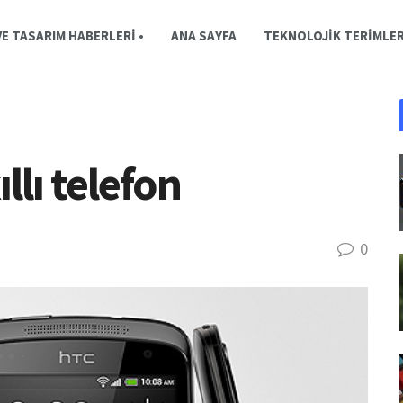
E TASARIM HABERLERI •
ANA SAYFA
TEKNOLOJIK TERIMLE
llı telefon
0