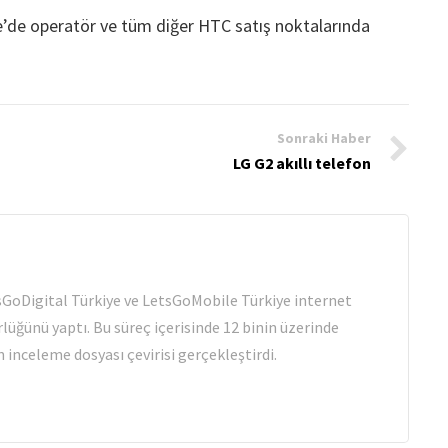
iye’de operatör ve tüm diğer HTC satış noktalarında
Sonraki Haber
LG G2 akıllı telefon
tsGoDigital Türkiye ve LetsGoMobile Türkiye internet
rlüğünü yaptı. Bu süreç içerisinde 12 binin üzerinde
 inceleme dosyası çevirisi gerçekleştirdi.