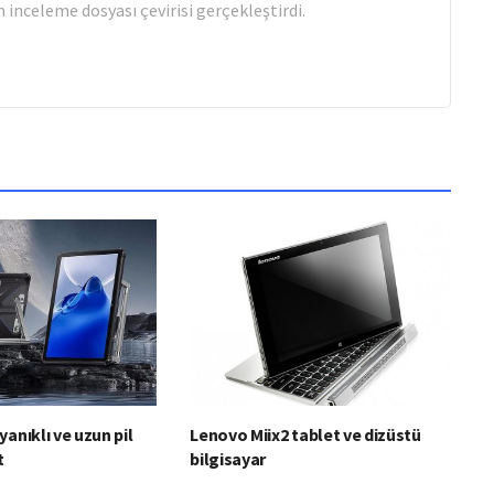
 inceleme dosyası çevirisi gerçekleştirdi.
anıklı ve uzun pil
Lenovo Miix2 tablet ve dizüstü
t
bilgisayar