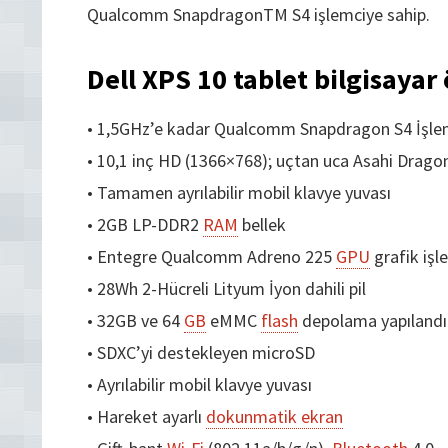
Qualcomm SnapdragonTM S4 işlemciye sahip.
Dell XPS 10 tablet bilgisayar 
• 1,5GHz’e kadar Qualcomm Snapdragon S4 İşle
• 10,1 inç HD (1366×768); uçtan uca Asahi Drago
• Tamamen ayrılabilir mobil klavye yuvası
• 2GB LP-DDR2
RAM
bellek
• Entegre Qualcomm Adreno 225
GPU
grafik işl
• 28Wh 2-Hücreli Lityum İyon dahili pil
• 32GB ve 64
GB
eMMC
flash
depolama yapılandı
• SDXC’yi destekleyen microSD
• Ayrılabilir mobil klavye yuvası
• Hareket ayarlı
dokunmatik ekran