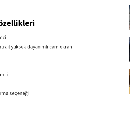
özellikleri
mci
ntrail yüksek dayanımlı cam ekran
emci
rma seçeneği