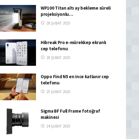
WP100 Titan altı ay bekleme süreli
projeksiyonlu…
28 ŞUBAT 2025
Hibreak Pro e-mürekkep ekranlı
cep telefonu
28 ŞUBAT 2025
Oppo Find N5 en ince katlanır cep
telefonu
25 ŞUBAT 2025
Sigma BF Full Frame fotoğraf
makinesi
24 ŞUBAT 2025