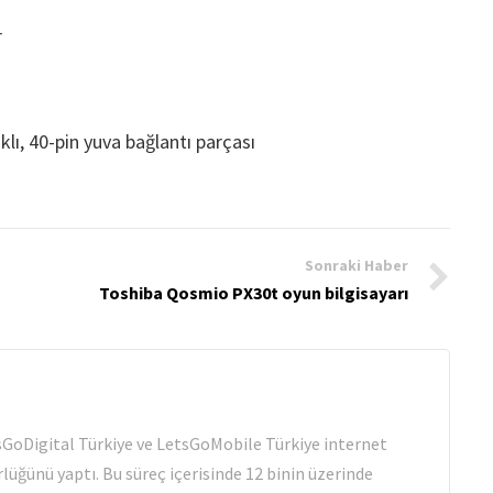
r
lı, 40-pin yuva bağlantı parçası
Sonraki Haber
Toshiba Qosmio PX30t oyun bilgisayarı
tsGoDigital Türkiye ve LetsGoMobile Türkiye internet
rlüğünü yaptı. Bu süreç içerisinde 12 binin üzerinde