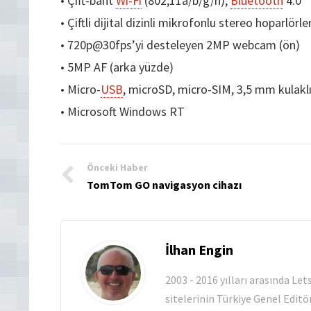
• Çift-bant
Wi-Fi
(802,11a/b/g/n),
Bluetooth
4.0
• Çiftli dijital dizinli mikrofonlu stereo hoparlörle
• 720p@30fps’yi desteleyen 2MP webcam (ön)
• 5MP AF (arka yüzde)
• Micro-
USB
, microSD, micro-SIM, 3,5 mm kulaklık
• Microsoft Windows RT
Önceki Haber
TomTom GO navigasyon cihazı
İlhan Engin
2003 - 2016 yılları arasında Le
sitelerinin Türkiye Genel Editö