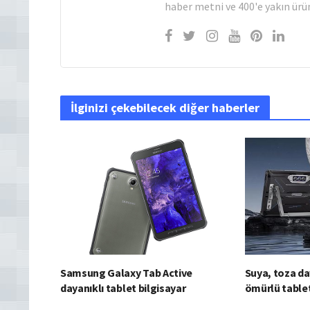
haber metni ve 400'e yakın ürün
İlginizi çekebilecek diğer haberler
Samsung Galaxy Tab Active
Suya, toza day
dayanıklı tablet bilgisayar
ömürlü table