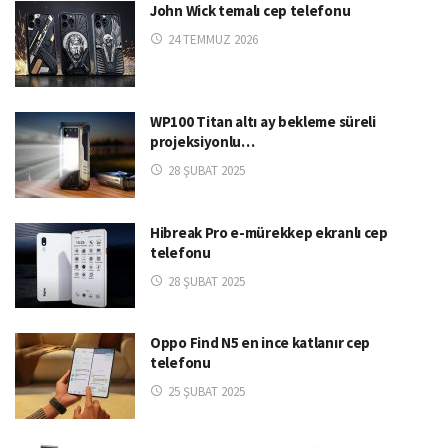
John Wick temalı cep telefonu
24 TEMMUZ 2026
WP100 Titan altı ay bekleme süreli
projeksiyonlu…
28 ŞUBAT 2025
Hibreak Pro e-mürekkep ekranlı cep
telefonu
28 ŞUBAT 2025
Oppo Find N5 en ince katlanır cep
telefonu
25 ŞUBAT 2025