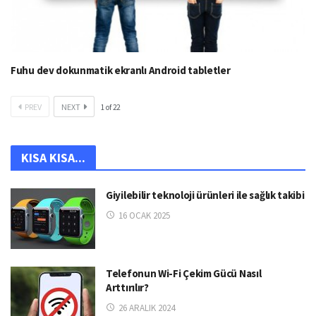
Fuhu dev dokunmatik ekranlı Android tabletler
PREV
NEXT
1
of
22
KISA KISA...
Giyilebilir teknoloji ürünleri ile sağlık takibi
16 OCAK 2025
Telefonun Wi-Fi Çekim Gücü Nasıl
Arttırılır?
26 ARALIK 2024