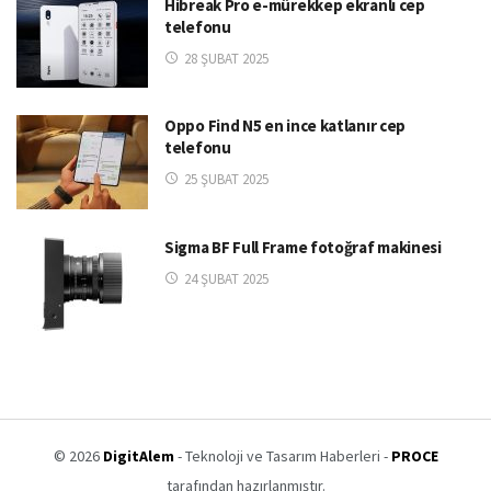
Hibreak Pro e-mürekkep ekranlı cep
telefonu
28 ŞUBAT 2025
Oppo Find N5 en ince katlanır cep
telefonu
25 ŞUBAT 2025
Sigma BF Full Frame fotoğraf makinesi
24 ŞUBAT 2025
© 2026
DigitAlem
- Teknoloji ve Tasarım Haberleri -
PROCE
tarafından hazırlanmıştır.