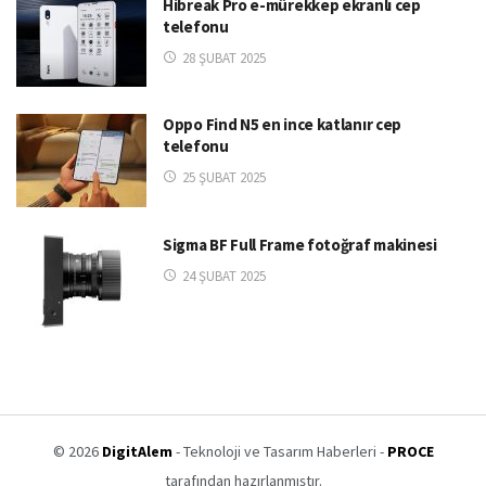
Hibreak Pro e-mürekkep ekranlı cep
telefonu
28 ŞUBAT 2025
Oppo Find N5 en ince katlanır cep
telefonu
25 ŞUBAT 2025
Sigma BF Full Frame fotoğraf makinesi
24 ŞUBAT 2025
© 2026
DigitAlem
- Teknoloji ve Tasarım Haberleri -
PROCE
tarafından hazırlanmıştır.