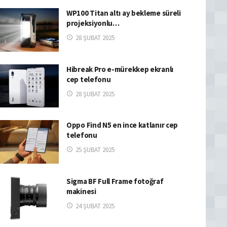
WP100 Titan altı ay bekleme süreli
projeksiyonlu…
28 ŞUBAT 2025
Hibreak Pro e-mürekkep ekranlı
cep telefonu
28 ŞUBAT 2025
Oppo Find N5 en ince katlanır cep
telefonu
25 ŞUBAT 2025
Sigma BF Full Frame fotoğraf
makinesi
24 ŞUBAT 2025