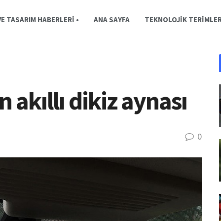
E TASARIM HABERLERI •
ANA SAYFA
TEKNOLOJIK TERIMLE
akıllı dikiz aynası
0