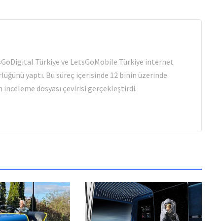
tsGoDigital Türkiye ve LetsGoMobile Türkiye internet
rlüğünü yaptı. Bu süreç içerisinde 12 binin üzerinde
 inceleme dosyası çevirisi gerçekleştirdi.