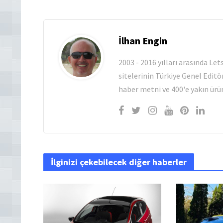
İlhan Engin
2003 - 2016 yılları arasında Le
sitelerinin Türkiye Genel Editö
haber metni ve 400'e yakın ürün
İlginizi çekebilecek diğer haberler