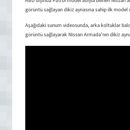
ABD dışında Patrol model adıyla bilinen Nissan 
görüntü sağlayan dikiz aynasına sahip ilk model 
Aşağıdaki sunum videosunda, arka koltuklar bal
görüntü sağlayarak Nissan Armada’nın dikiz aynas