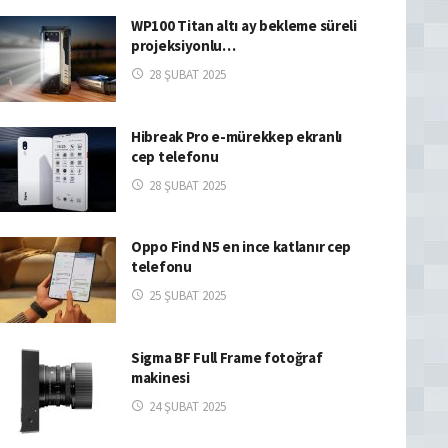
WP100 Titan altı ay bekleme süreli
projeksiyonlu…
28 ŞUBAT 2025
Hibreak Pro e-mürekkep ekranlı
cep telefonu
28 ŞUBAT 2025
Oppo Find N5 en ince katlanır cep
telefonu
25 ŞUBAT 2025
Sigma BF Full Frame fotoğraf
makinesi
24 ŞUBAT 2025