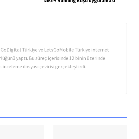
Nike+ Running koşu uygulaması
tsGoDigital Türkiye ve LetsGoMobile Türkiye internet
rlüğünü yaptı. Bu süreç içerisinde 12 binin üzerinde
 inceleme dosyası çevirisi gerçekleştirdi.