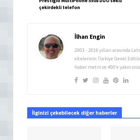
Prestigio MultiPhone 5508 DUO sekiz
çekirdekli telefon
İlhan Engin
2003 - 2016 yılları arasında Le
sitelerinin Türkiye Genel Editö
haber metni ve 400'e yakın ürün
İlginizi çekebilecek diğer haberler