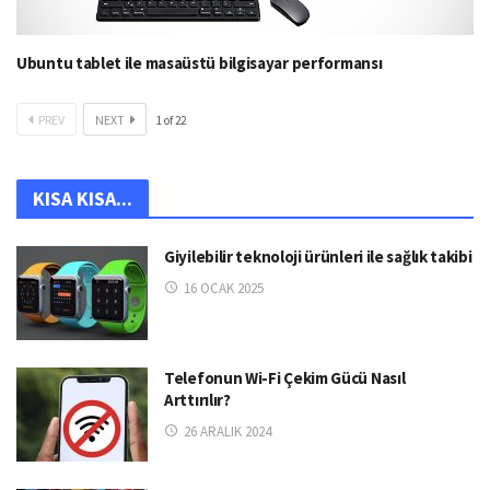
Ubuntu tablet ile masaüstü bilgisayar performansı
PREV
NEXT
1
of
22
KISA KISA...
Giyilebilir teknoloji ürünleri ile sağlık takibi
16 OCAK 2025
Telefonun Wi-Fi Çekim Gücü Nasıl
Arttırılır?
26 ARALIK 2024