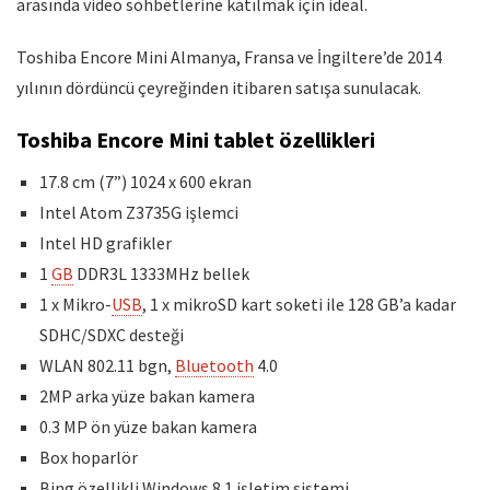
arasında video sohbetlerine katılmak için ideal.
Toshiba Encore Mini Almanya, Fransa ve İngiltere’de 2014
yılının dördüncü çeyreğinden itibaren satışa sunulacak.
Toshiba Encore Mini tablet özellikleri
17.8 cm (7”) 1024 x 600 ekran
Intel Atom Z3735G işlemci
Intel HD grafikler
1
GB
DDR3L 1333MHz bellek
1 x Mikro-
USB
, 1 x mikroSD kart soketi ile 128 GB’a kadar
SDHC/SDXC desteği
WLAN 802.11 bgn,
Bluetooth
4.0
2MP arka yüze bakan kamera
0.3 MP ön yüze bakan kamera
Box hoparlör
Bing özellikli Windows 8.1 işletim sistemi