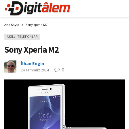
Ana Sayfa
Sony Xperia M2
AKILLI TELEFONLAR
Sony Xperia M2
İlhan Engin
0
24 Temmuz 2014