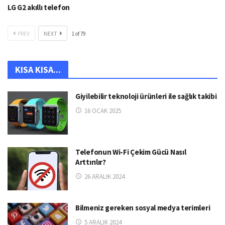
LG G2 akıllı telefon
PREV
NEXT
1
of
79
KISA KISA...
Giyilebilir teknoloji ürünleri ile sağlık takibi
16 OCAK 2025
Telefonun Wi-Fi Çekim Gücü Nasıl
Arttırılır?
26 ARALIK 2024
Bilmeniz gereken sosyal medya terimleri
5 ARALIK 2024