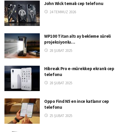
John Wick temalı cep telefonu
24 TEMMUZ 2026
WP100 Titan altı ay bekleme süreli
projeksiyonlu…
28 ŞUBAT 2025
Hibreak Pro e-mürekkep ekranlı cep
telefonu
28 ŞUBAT 2025
Oppo Find N5 en ince katlanır cep
telefonu
25 ŞUBAT 2025