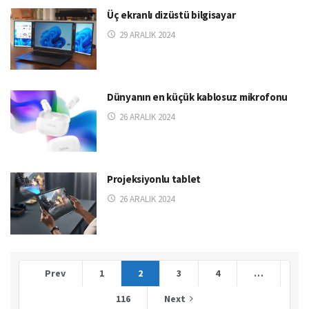
Üç ekranlı dizüstü bilgisayar
29 ARALIK 2024
Dünyanın en küçük kablosuz mikrofonu
26 ARALIK 2024
Projeksiyonlu tablet
26 ARALIK 2024
Prev
1
2
3
4
…
116
Next